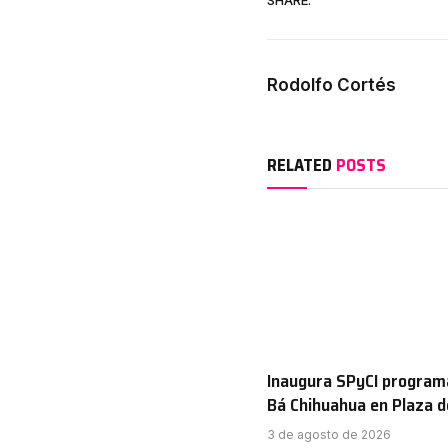
SHARE.
Rodolfo Cortés
RELATED
POSTS
Inaugura SPyCI program
Bá Chihuahua en Plaza 
3 de agosto de 2026