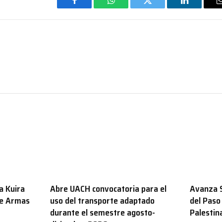
Facebook
WhatsApp
Twitter
LinkedIn
a Kuira
Abre UACH convocatoria para el
Avanza S
de Armas
uso del transporte adaptado
del Paso
durante el semestre agosto-
Palestin