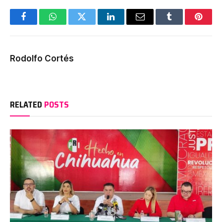
Facebook
WhatsApp
Twitter
LinkedIn
Email
Tumblr
Pinter
Rodolfo Cortés
RELATED
POSTS