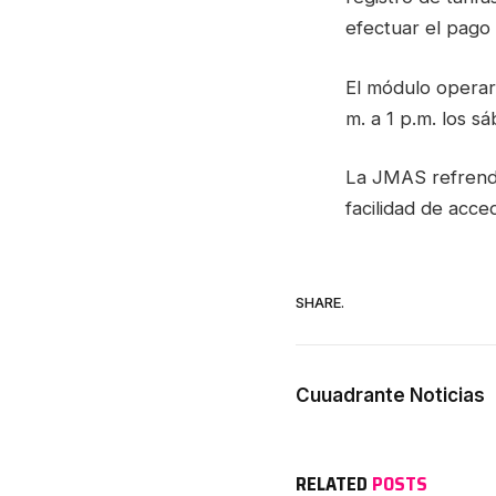
efectuar el pago 
El módulo operará
m. a 1 p.m. los s
La JMAS refrenda
facilidad de acce
SHARE.
Cuuadrante Noticias
RELATED
POSTS