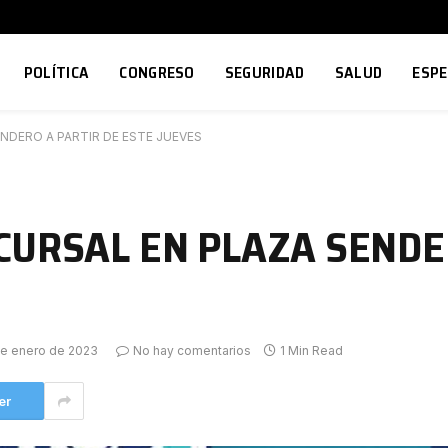
POLÍTICA
CONGRESO
SEGURIDAD
SALUD
ESP
NDERO A PARTIR DE ESTE JUEVES
CURSAL EN PLAZA SENDE
de enero de 2023
No hay comentarios
1 Min Read
er