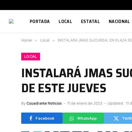
PORTADA
LOCAL
ESTATAL
NACIONAL
Home
»
Local
»
INSTALARÁ JMAS SUCURSAL EN PLAZA SE
LOCAL
INSTALARÁ JMAS SU
DE ESTE JUEVES
By
Cuuadrante Noticias
11 de enero de 2023
Updated:
11 
Facebook
WhatsApp
Twitt