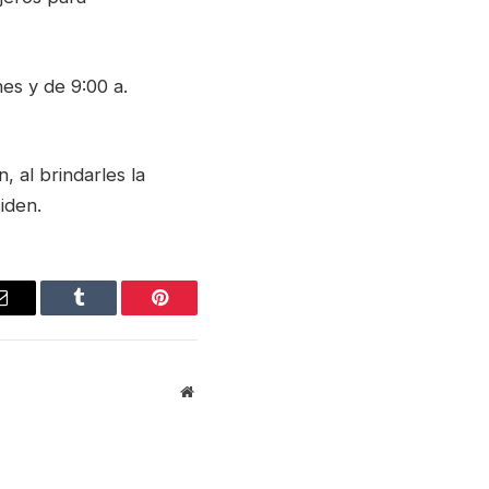
nes y de 9:00 a.
 al brindarles la
iden.
Email
Tumblr
Pinterest
Website