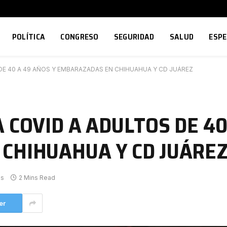
POLÍTICA
CONGRESO
SEGURIDAD
SALUD
ESP
DE 40 A 49 AÑOS Y EMBARAZADAS EN CHIHUAHUA Y CD JUÁREZ
 COVID A ADULTOS DE 40
CHIHUAHUA Y CD JUÁRE
os
2 Mins Read
er