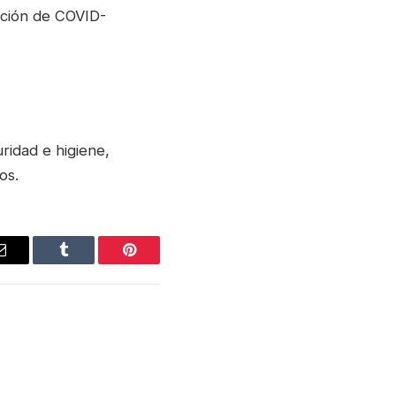
nción de COVID-
ridad e higiene,
os.
Email
Tumblr
Pinterest