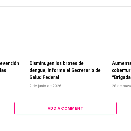
revención
Disminuyen los brotes de
Aumenta 
las
dengue, informa el Secretario de
cobertur
Salud Federal
“Brigada
2 de junio de 2026
28 de may
ADD A COMMENT