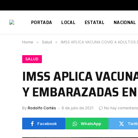
PORTADA
LOCAL
ESTATAL
NACIONAL
Home
»
Salud
»
IMSS APLICA VACUNA COVID A ADULTOS 
SALUD
IMSS APLICA VACUNA
Y EMBARAZADAS EN 
By
Rodolfo Cortés
6 de julio de 2021
No hay comentari
Facebook
WhatsApp
Twitt