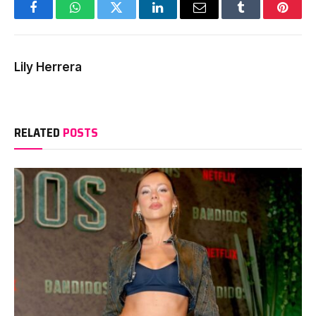
Facebook
WhatsApp
Twitter
LinkedIn
Email
Tumblr
Pinter
Lily Herrera
RELATED
POSTS