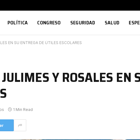
POLÍTICA
CONGRESO
SEGURIDAD
SALUD
ESP
ALES EN SU ENTREGA DE ÚTILES ESCOLARES
 JULIMES Y ROSALES EN
ES
os
1 Min Read
er