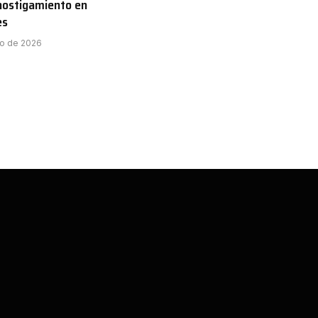
hostigamiento en
es
to de 2026