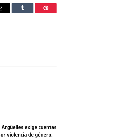
Email
Tumblr
Pinterest
 Argüelles exige cuentas
por violencia de género,