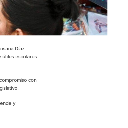
Rosana Díaz
 útiles escolares
u compromiso con
islativo.
lende y