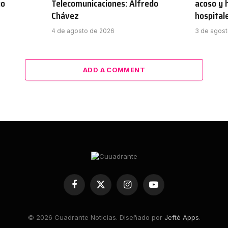
go
Telecomunicaciones: Alfredo
acoso y 
Chávez
hospital
4 de agosto de 2026
3 de agos
ADD A COMMENT
Facebook
X
Instagram
YouTube
(Twitter)
© 2026 Cuadrante Noticias. Diseñado por
Jefté Apps
.