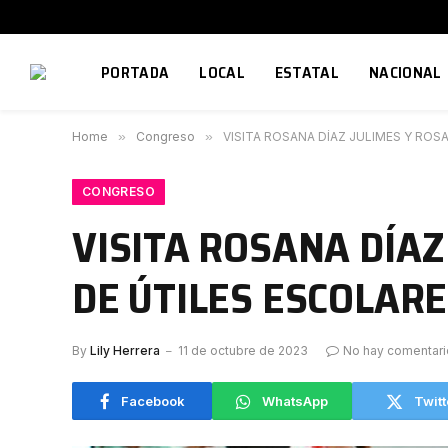
PORTADA
LOCAL
ESTATAL
NACIONAL
Home
»
Congreso
»
VISITA ROSANA DÍAZ JULIMES Y ROS
CONGRESO
VISITA ROSANA DÍAZ
DE ÚTILES ESCOLAR
By
Lily Herrera
11 de octubre de 2023
No hay comentari
Facebook
WhatsApp
Twitt