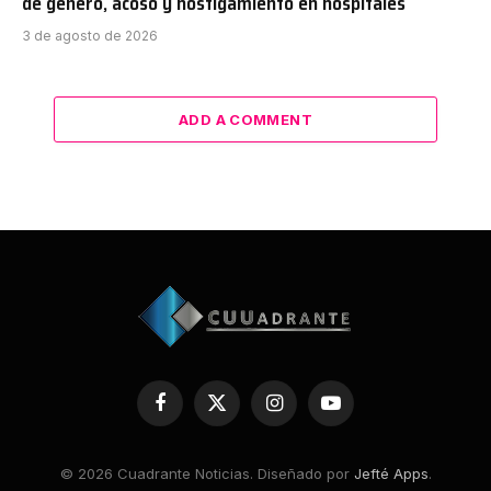
de género, acoso y hostigamiento en hospitales
3 de agosto de 2026
ADD A COMMENT
Facebook
X
Instagram
YouTube
(Twitter)
© 2026 Cuadrante Noticias. Diseñado por
Jefté Apps
.