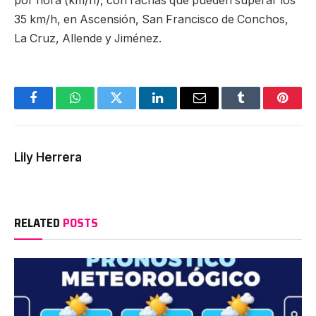
por hora (km/h), con rachas que pueden superar los
35 km/h, en Ascensión, San Francisco de Conchos,
La Cruz, Allende y Jiménez.
Facebook
WhatsApp
Twitter
LinkedIn
Email
Tumblr
Pinter
Lily Herrera
RELATED
POSTS