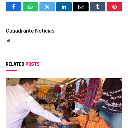
Facebook
WhatsApp
Twitter
LinkedIn
Email
Tumblr
Pinter
Cuuadrante Noticias
Website
RELATED
POSTS