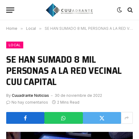
Home
»
Local
»
SE HAN SUMADO 8 MIL PERSONAS A LA RED VECINAL CUU CAPITAL
LOCAL
SE HAN SUMADO 8 MIL
PERSONAS A LA RED VECINAL
CUU CAPITAL
By
Cuuadrante Noticias
30 de noviembre de 2022
No hay comentarios
2 Mins Read