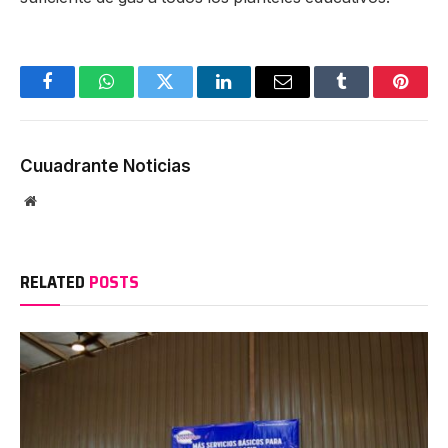
Facebook
WhatsApp
Twitter
LinkedIn
Email
Tumblr
Pinter
Cuuadrante Noticias
Website
RELATED
POSTS