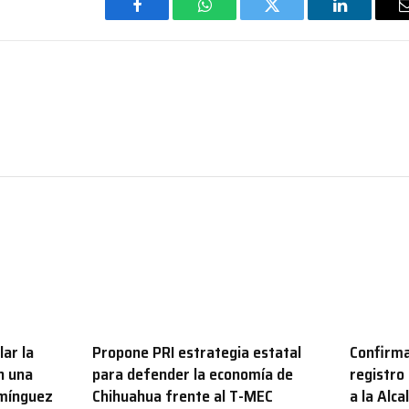
Facebook
WhatsApp
Twitter
LinkedIn
ar la
Propone PRI estrategia estatal
Confirma
n una
para defender la economía de
registro
omínguez
Chihuahua frente al T-MEC
a la Alc