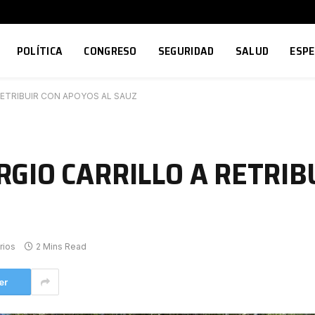
POLÍTICA
CONGRESO
SEGURIDAD
SALUD
ESP
ETRIBUIR CON APOYOS AL SAUZ
GIO CARRILLO A RETRIB
rios
2 Mins Read
er