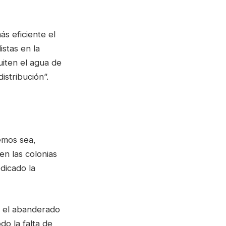
s eficiente el
istas en la
uiten el agua de
istribución”.
emos sea,
en las colonias
dicado la
, el abanderado
do la falta de