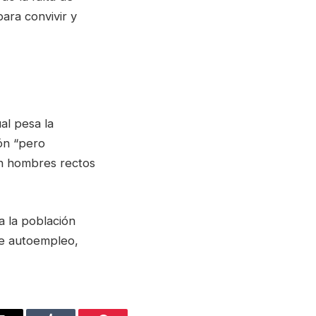
ara convivir y
al pesa la
ón “pero
on hombres rectos
a la población
de autoempleo,