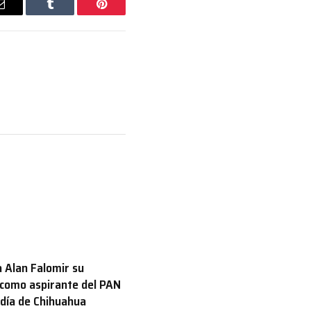
Email
Tumblr
Pinterest
 Alan Falomir su
 como aspirante del PAN
aldía de Chihuahua