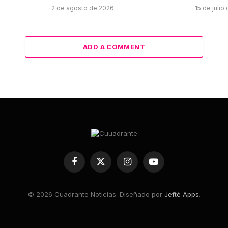
2 de agosto de 2026
15 de julio
ADD A COMMENT
Facebook
X
Instagram
YouTube
(Twitter)
© 2026 Cuadrante Noticias. Diseñado por
Jefté Apps
.