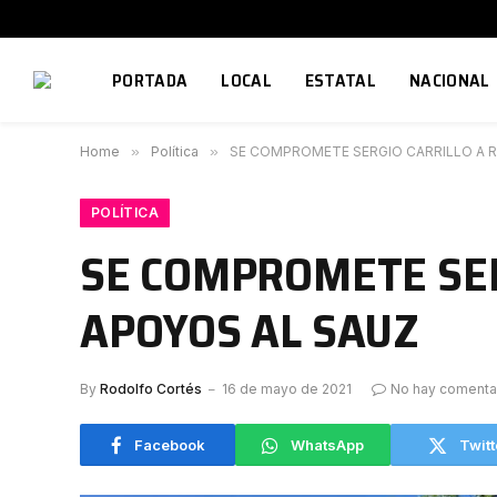
PORTADA
LOCAL
ESTATAL
NACIONAL
Home
»
Política
»
SE COMPROMETE SERGIO CARRILLO A R
POLÍTICA
SE COMPROMETE SER
APOYOS AL SAUZ
By
Rodolfo Cortés
16 de mayo de 2021
No hay comenta
Facebook
WhatsApp
Twitt