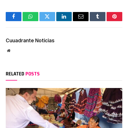
Facebook
WhatsApp
Twitter
LinkedIn
Email
Tumblr
Pinter
Cuuadrante Noticias
Website
RELATED
POSTS