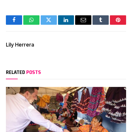
Facebook
WhatsApp
Twitter
LinkedIn
Email
Tumblr
Pinter
Lily Herrera
RELATED
POSTS