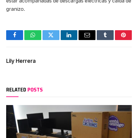
estar acompañadas de descargas eléctricas y caída de
granizo.
Facebook
WhatsApp
Twitter
LinkedIn
Email
Tumblr
Pinter
Lily Herrera
RELATED
POSTS