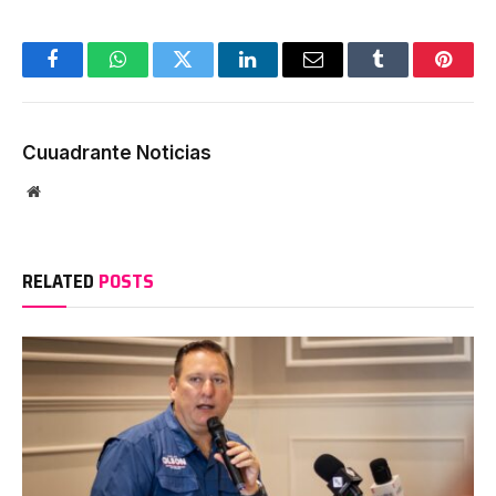
Facebook
WhatsApp
Twitter
LinkedIn
Email
Tumblr
Pinter
Cuuadrante Noticias
Website
RELATED
POSTS