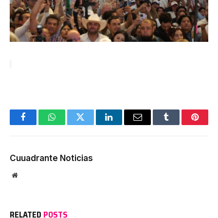
Facebook
WhatsApp
Twitter
LinkedIn
Email
Tumblr
Pinter
Cuuadrante Noticias
Website
RELATED
POSTS