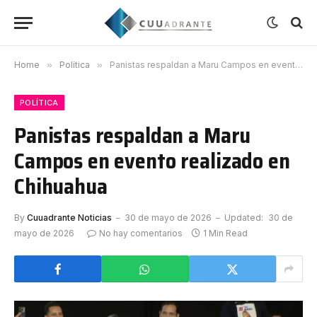
Home
»
Política
»
Panistas respaldan a Maru Campos en evento realizado en Chihuahua
POLÍTICA
Panistas respaldan a Maru
Campos en evento realizado en
Chihuahua
By
Cuuadrante Noticias
30 de mayo de 2026
Updated:
30 de
mayo de 2026
No hay comentarios
1 Min Read