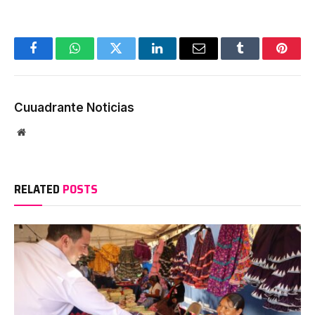
Facebook
WhatsApp
Twitter
LinkedIn
Email
Tumblr
Pinter
Cuuadrante Noticias
Website
RELATED
POSTS