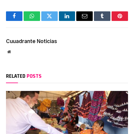
Facebook
WhatsApp
Twitter
LinkedIn
Email
Tumblr
Pinter
Cuuadrante Noticias
Website
RELATED
POSTS