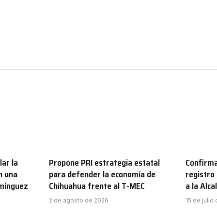
ar la
Propone PRI estrategia estatal
Confirma
n una
para defender la economía de
registro
omínguez
Chihuahua frente al T-MEC
a la Alc
2 de agosto de 2026
15 de julio