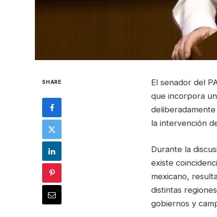
El senador del P
SHARE
que incorpora una
deliberadamente 
la intervención d
Durante la discus
existe coincidenc
mexicano, resulta
distintas regione
gobiernos y camp