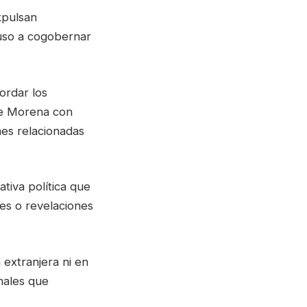
xpulsan
luso a cogobernar
ordar los
 de Morena con
es relacionadas
ativa política que
les o revelaciones
extranjera ni en
nales que