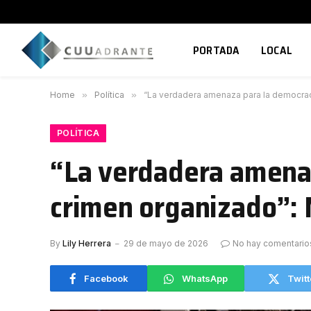
PORTADA
LOCAL
Home
»
Política
»
“La verdadera amenaza para la democrac
POLÍTICA
“La verdadera amenaz
crimen organizado”:
By
Lily Herrera
29 de mayo de 2026
No hay comentario
Facebook
WhatsApp
Twitt