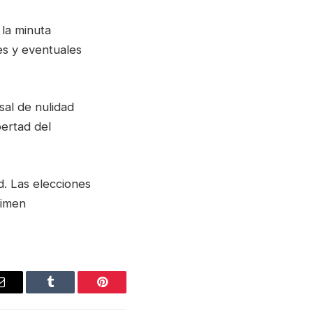
 la minuta
les y eventuales
al de nulidad
bertad del
d. Las elecciones
rimen
Email
Tumblr
Pinterest