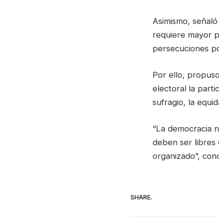
Asimismo, señaló 
requiere mayor pr
persecuciones pol
Por ello, propus
electoral la part
sufragio, la equi
“La democracia no
deben ser libres 
organizado”, con
SHARE.