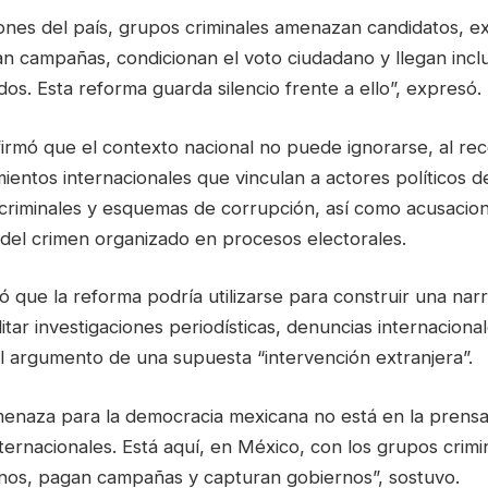
iones del país, grupos criminales amenazan candidatos, e
an campañas, condicionan el voto ciudadano y llegan inc
dos. Esta reforma guarda silencio frente a ello”, expresó.
irmó que el contexto nacional no puede ignorarse, al rec
mientos internacionales que vinculan a actores políticos
criminales y esquemas de corrupción, así como acusacion
 del crimen organizado en procesos electorales.
ió que la reforma podría utilizarse para construir una narr
tar investigaciones periodísticas, denuncias internaciona
l argumento de una supuesta “intervención extranjera”.
enaza para la democracia mexicana no está en la prensa 
ternacionales. Está aquí, en México, con los grupos crimi
anos, pagan campañas y capturan gobiernos”, sostuvo.