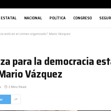
ESTATAL
NACIONAL
POLÍTICA
CONGRESO
SEGUR
ia está en el crimen organizado”: Mario Vázquez
a para la democracia est
 Mario Vázquez
s
2 Mins Read
er