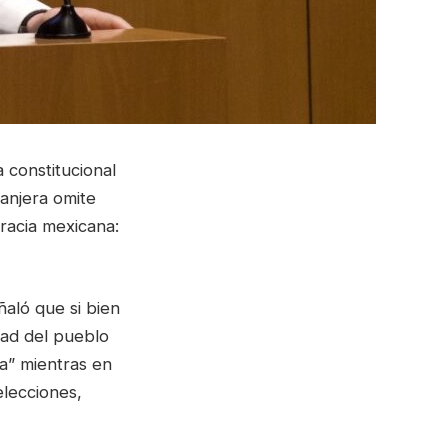
 constitucional
anjera omite
racia mexicana:
ñaló que si bien
tad del pueblo
ra” mientras en
elecciones,