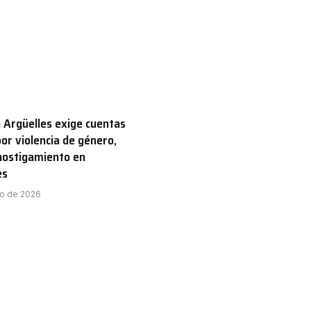
 Argüelles exige cuentas
por violencia de género,
hostigamiento en
es
to de 2026