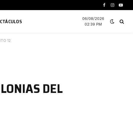
Facebook
Instagram
YouTu
06/08/2026
ECTÁCULOS
02:39 PM
ITO 12
E
LONIAS DEL