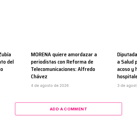
Zubía
MORENA quiere amordazar a
Diputada
to del
periodistas con Reforma de
a Salud 
go
Telecomunicaciones: Alfredo
acoso y 
Chávez
hospital
4 de agosto de 2026
3 de agos
ADD A COMMENT