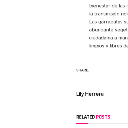
bienestar de las 
la transmisión ri
Las garrapatas s
abundante vegetac
ciudadanía a mant
limpios y libres d
SHARE.
Lily Herrera
RELATED
POSTS