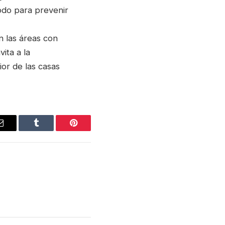
todo para prevenir
n las áreas con
ita a la
ior de las casas
Email
Tumblr
Pinterest