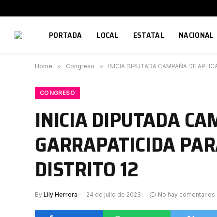
PORTADA
LOCAL
ESTATAL
NACIONAL
Home
»
Congreso
»
INICIA DIPUTADA CAMPAÑA DE APLIC
CONGRESO
INICIA DIPUTADA CA
GARRAPATICIDA PAR
DISTRITO 12
By
Lily Herrera
24 de julio de 2023
No hay comentarios