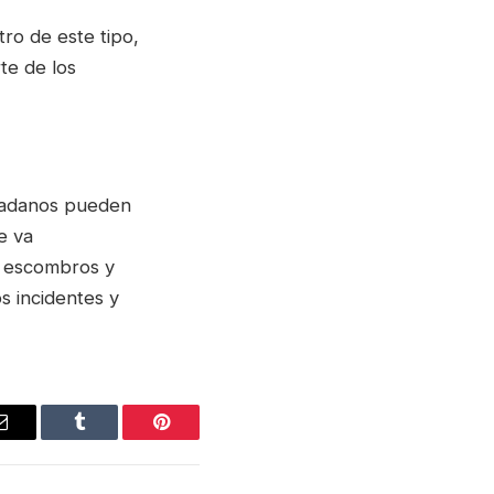
ro de este tipo,
te de los
dadanos pueden
e va
e escombros y
os incidentes y
Email
Tumblr
Pinterest