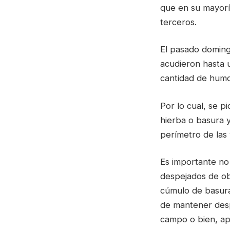
que en su mayorí
terceros.
El pasado doming
acudieron hasta u
cantidad de humo 
Por lo cual, se p
hierba o basura 
perímetro de las 
Es importante no 
despejados de ob
cúmulo de basura,
de mantener desp
campo o bien, a