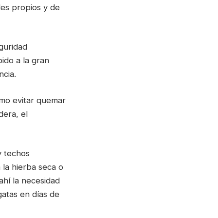
es propios y de
guridad
ido a la gran
ncia.
como evitar quemar
dera, el
y techos
la hierba seca o
ahí la necesidad
gatas en días de