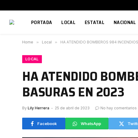
PORTADA
LOCAL
ESTATAL
NACIONAL
Home
»
Local
»
HA ATENDIDO BOMBEROS 984 INCENDIOS
LOCAL
HA ATENDIDO BOMBE
BASURAS EN 2023
By
Lily Herrera
25 de abril de 2023
No hay comentarios
Facebook
WhatsApp
Twitt