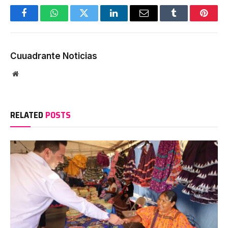
Facebook
WhatsApp
Twitter
LinkedIn
Email
Tumblr
Pinter
Cuuadrante Noticias
Website
RELATED
POSTS