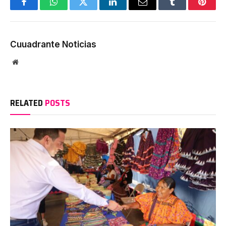
Facebook
WhatsApp
Twitter
LinkedIn
Email
Tumblr
Pinter
Cuuadrante Noticias
Website
RELATED
POSTS