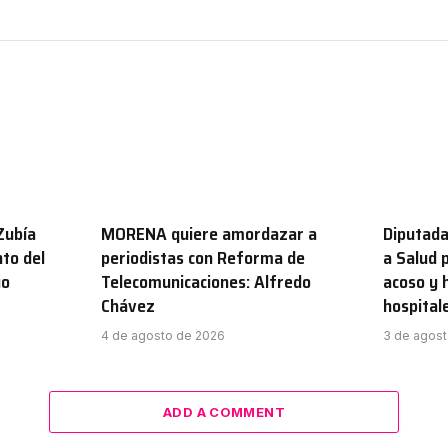
Zubía
MORENA quiere amordazar a
Diputada
to del
periodistas con Reforma de
a Salud 
go
Telecomunicaciones: Alfredo
acoso y 
Chávez
hospital
4 de agosto de 2026
3 de agos
ADD A COMMENT