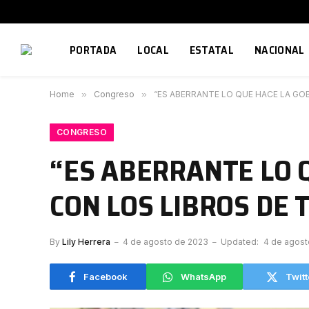
PORTADA
LOCAL
ESTATAL
NACIONAL
Home
»
Congreso
»
“ES ABERRANTE LO QUE HACE LA GO
CONGRESO
“ES ABERRANTE LO 
CON LOS LIBROS DE 
By
Lily Herrera
4 de agosto de 2023
Updated:
4 de agost
Facebook
WhatsApp
Twitt