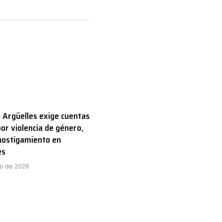
 Argüelles exige cuentas
por violencia de género,
hostigamiento en
es
to de 2026