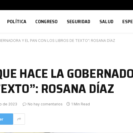
POLÍTICA
CONGRESO
SEGURIDAD
SALUD
ESP
BERNADORA Y EL PAN CON LOS LIBROS DE TEXTO”: ROSANA DÍAZ
QUE HACE LA GOBERNADO
TEXTO”: ROSANA DÍAZ
o de 2023
No hay comentarios
1 Min Read
er