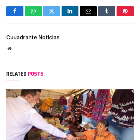
Facebook
WhatsApp
Twitter
LinkedIn
Email
Tumblr
Pinter
Cuuadrante Noticias
Website
RELATED
POSTS