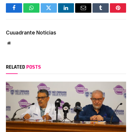
Facebook
WhatsApp
Twitter
LinkedIn
Email
Tumblr
Pinter
Cuuadrante Noticias
Website
RELATED
POSTS