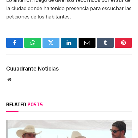
Lo anterior, luego de diversos recorridos por el sur de
la ciudad donde ha tenido presencia para escuchar las
peticiones de los habitantes.
Facebook
WhatsApp
Twitter
LinkedIn
Email
Tumblr
Pinter
Cuuadrante Noticias
Website
RELATED
POSTS