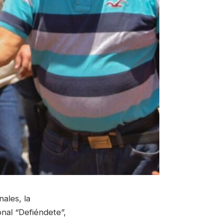
ales, la
onal “Defiéndete”,