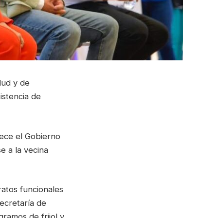
lud y de
istencia de
rece el Gobierno
e a la vecina
ratos funcionales
Secretaría de
ramos de frijol y