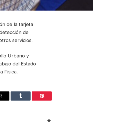
ón de la tarjeta
 detección de
tros servicios.
ollo Urbano y
abajo del Estado
 Física.
Email
Tumblr
Pinterest
Website