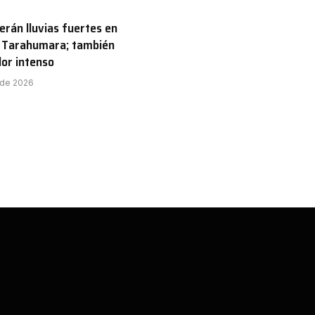
erán lluvias fuertes en
a Tarahumara; también
lor intenso
o de 2026