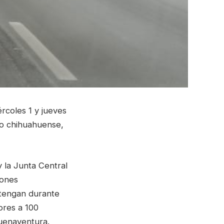
rcoles 1 y jueves
io chihuahuense,
y la Junta Central
iones
ntengan durante
ores a 100
Buenaventura.