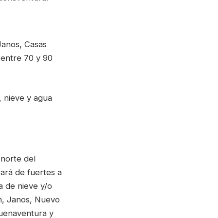
Janos, Casas
entre 70 y 90
, nieve y agua
 norte del
rará de fuertes a
a de nieve y/o
n, Janos, Nuevo
uenaventura y