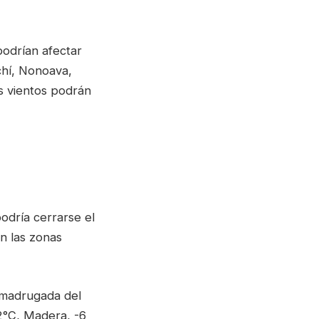
podrían afectar
chí, Nonoava,
os vientos podrán
odría cerrarse el
n las zonas
 madrugada del
2°C, Madera, -6