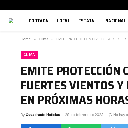
PORTADA
LOCAL
ESTATAL
NACIONAL
Home
»
Clima
»
EMITE PROTECCIÓN CIVIL ESTATAL ALER
CLIMA
EMITE PROTECCIÓN C
FUERTES VIENTOS Y 
EN PRÓXIMAS HORA
By
Cuuadrante Noticias
28 de febrero de 2023
No hay 