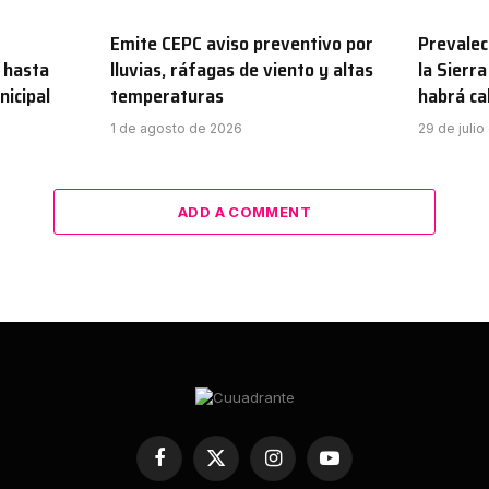
Emite CEPC aviso preventivo por
Prevalec
 hasta
lluvias, ráfagas de viento y altas
la Sierr
nicipal
temperaturas
habrá ca
1 de agosto de 2026
29 de juli
ADD A COMMENT
Facebook
X
Instagram
YouTube
(Twitter)