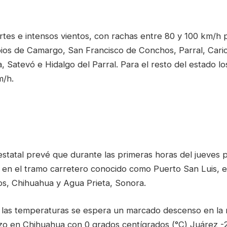
rtes e intensos vientos, con rachas entre 80 y 100 km/h 
pios de Camargo, San Francisco de Conchos, Parral, Cari
, Satevó e Hidalgo del Parral. Para el resto del estado l
m/h.
statal prevé que durante las primeras horas del jueves p
r en el tramo carretero conocido como Puerto San Luis, e
os, Chihuahua y Agua Prieta, Sonora.
a las temperaturas se espera un marcado descenso en la
zo en Chihuahua con 0 grados centígrados (°C) Juárez -