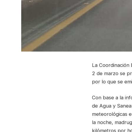
La Coordinación E
2 de marzo se pre
por lo que se emi
Con base a la inf
de Agua y Saneam
meteorológicas e
la noche, madrug
kilómetros por h