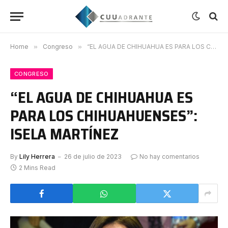
Home
»
Congreso
»
“EL AGUA DE CHIHUAHUA ES PARA LOS CHIHUAHUENSES”: ISELA MARTÍNEZ
CONGRESO
“EL AGUA DE CHIHUAHUA ES
PARA LOS CHIHUAHUENSES”:
ISELA MARTÍNEZ
By
Lily Herrera
26 de julio de 2023
No hay comentarios
2 Mins Read