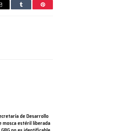
Email
Tumblr
Pinterest
ecretaría de Desarrollo
e mosca estéril liberada
 GBG no es identificable