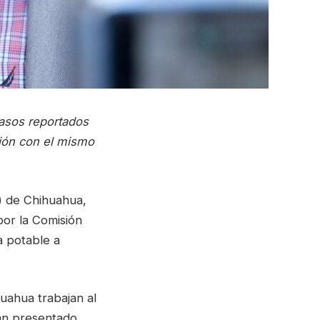
casos reportados
ión con el mismo
) de Chihuahua,
por la Comisión
a potable a
huahua trabajan al
han presentado