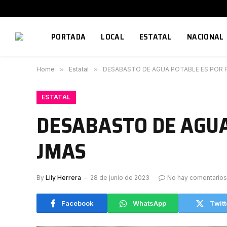
PORTADA
LOCAL
ESTATAL
NACIONAL
Home
»
Estatal
»
DESABASTO DE AGUA POTABLE ES POR F
ESTATAL
DESABASTO DE AGUA 
JMAS
By
Lily Herrera
28 de junio de 2023
No hay comentarios
Facebook
WhatsApp
Twitt