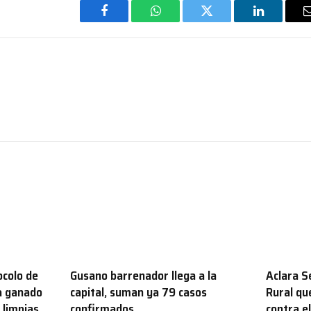
Facebook
WhatsApp
Twitter
LinkedIn
colo de
Gusano barrenador llega a la
Aclara S
a ganado
capital, suman ya 79 casos
Rural qu
 limpias
confirmados
contra el