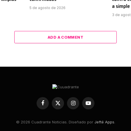
a simple
5 de agosto de 2026
3 de agos
ADD A COMMENT
Facebook
X
Instagram
YouTube
(Twitter)
© 2026 Cuadrante Noticias. Diseñado por
Jefté Apps
.