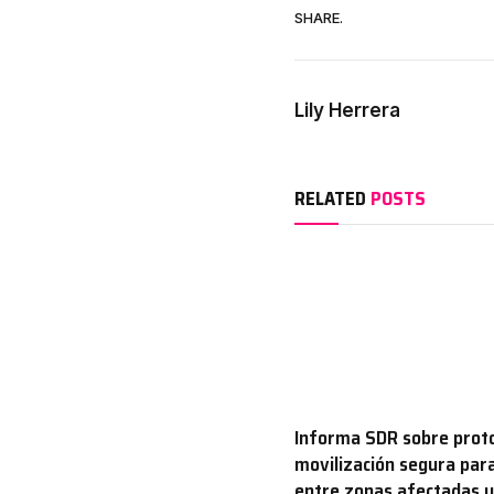
SHARE.
Lily Herrera
RELATED
POSTS
Informa SDR sobre proto
movilización segura par
entre zonas afectadas y