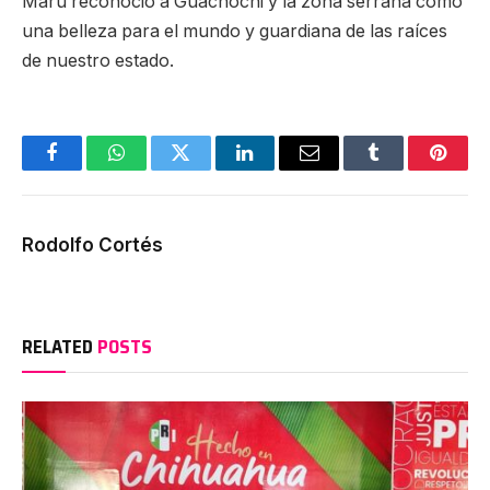
Maru reconoció a Guachochi y la zona serrana como
una belleza para el mundo y guardiana de las raíces
de nuestro estado.
Facebook
WhatsApp
Twitter
LinkedIn
Email
Tumblr
Pinter
Rodolfo Cortés
RELATED
POSTS