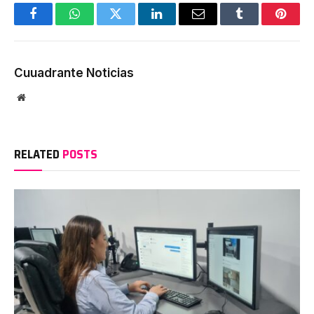
Facebook
WhatsApp
Twitter
LinkedIn
Email
Tumblr
Pinter
Cuuadrante Noticias
Website
RELATED
POSTS