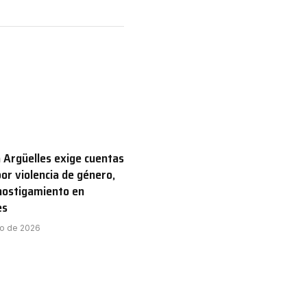
 Argüelles exige cuentas
por violencia de género,
hostigamiento en
es
to de 2026