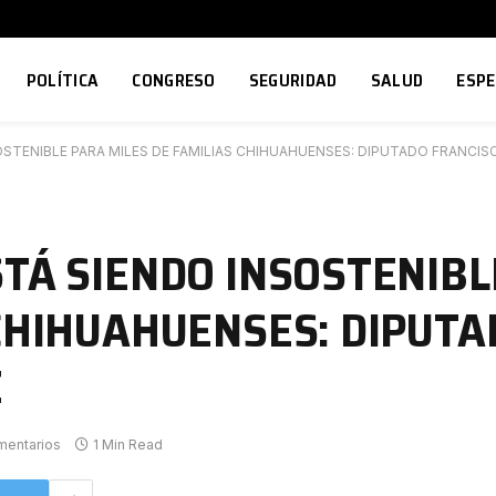
POLÍTICA
CONGRESO
SEGURIDAD
SALUD
ESP
OSTENIBLE PARA MILES DE FAMILIAS CHIHUAHUENSES: DIPUTADO FRANCI
STÁ SIENDO INSOSTENIBL
 CHIHUAHUENSES: DIPUTA
Z
mentarios
1 Min Read