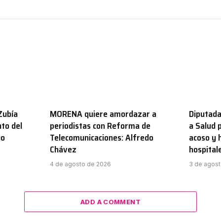
Zubía
MORENA quiere amordazar a
Diputada
to del
periodistas con Reforma de
a Salud 
go
Telecomunicaciones: Alfredo
acoso y 
Chávez
hospital
4 de agosto de 2026
3 de agos
ADD A COMMENT