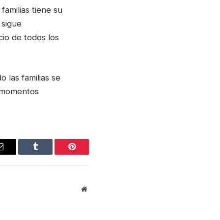
familias tiene su
 sigue
io de todos los
o las familias se
s momentos
Email
Tumblr
Pinterest
Website