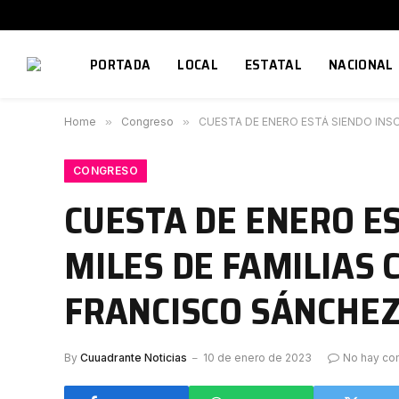
PORTADA
LOCAL
ESTATAL
NACIONAL
Home
»
Congreso
»
CUESTA DE ENERO ESTÁ SIENDO INS
CONGRESO
CUESTA DE ENERO E
MILES DE FAMILIAS
FRANCISCO SÁNCHE
By
Cuuadrante Noticias
10 de enero de 2023
No hay co