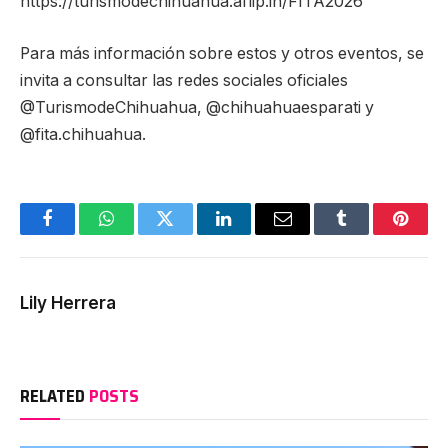
https://turismodechihuahua.aflip.in/FITA2026
Para más información sobre estos y otros eventos, se
invita a consultar las redes sociales oficiales
@TurismodeChihuahua, @chihuahuaesparati y
@fita.chihuahua.
Facebook
WhatsApp
Twitter
LinkedIn
Email
Tumblr
Pinter
Lily Herrera
RELATED
POSTS