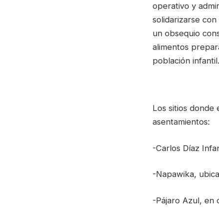
operativo y admin
solidarizarse co
un obsequio cons
alimentos prepara
población infantil
Los sitios donde
asentamientos:
-Carlos Díaz Infa
-Napawika, ubica
-Pájaro Azul, en 