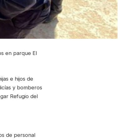
os en parque El
jas e hijos de
olicías y bomberos
ogar Refugio del
jos de personal