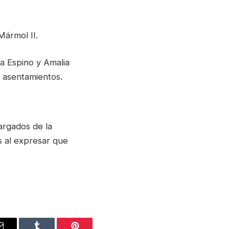
ármol II.
ra Espino y Amalia
s asentamientos.
argados de la
s al expresar que