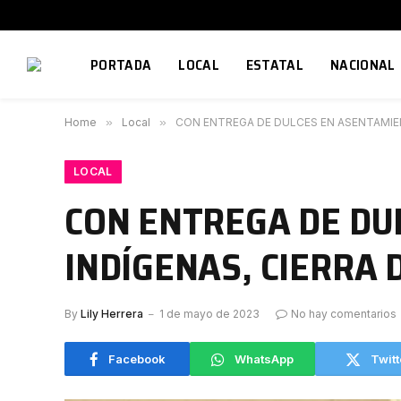
PORTADA
LOCAL
ESTATAL
NACIONAL
Home
»
Local
»
CON ENTREGA DE DULCES EN ASENTAMIEN
LOCAL
CON ENTREGA DE DU
INDÍGENAS, CIERRA 
By
Lily Herrera
1 de mayo de 2023
No hay comentarios
Facebook
WhatsApp
Twitt