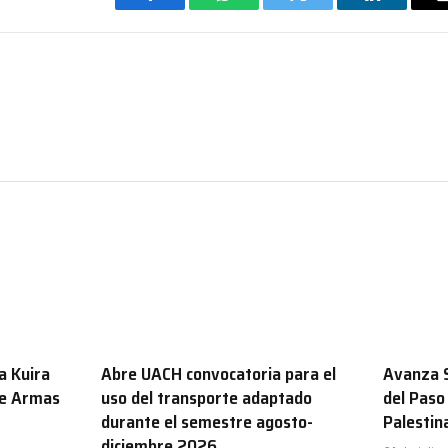
Facebook
WhatsApp
Twitter
LinkedIn
a Kuira
Abre UACH convocatoria para el
Avanza S
de Armas
uso del transporte adaptado
del Paso
durante el semestre agosto-
Palestin
diciembre 2026.