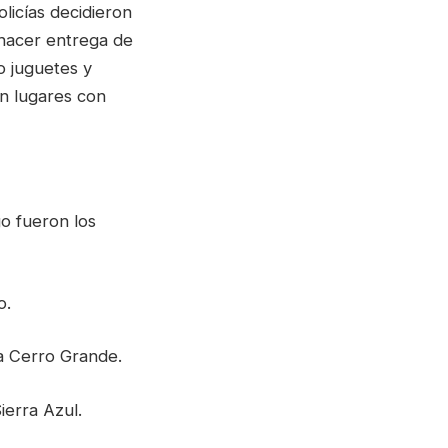
licías decidieron
hacer entrega de
o juguetes y
en lugares con
o fueron los
o.
a Cerro Grande.
ierra Azul.