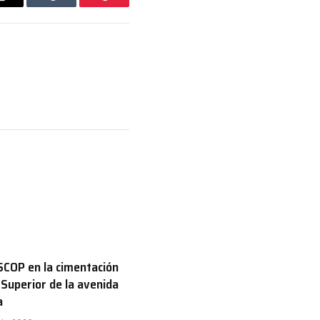
Email
Tumblr
Pinterest
COP en la cimentación
 Superior de la avenida
a