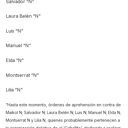
Salvador “N”
Laura Belén “N”
Luis “N”
Manuel “N”
Elda “N”
Montserrat “N”
Lilia “N”
“Hasta este momento, órdenes de aprehensión en contra de
Maikol N; Salvador N; Laura Belén N; Luis N; Manuel N; Elda N;
Montserrat N y Lilia N, quienes probablemente pertenecen a
la organización delictiva de el ‘Caballito’, dedicada a realizar