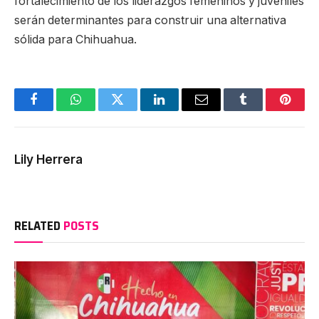
fortalecimiento de los liderazgos femeninos y juveniles
serán determinantes para construir una alternativa
sólida para Chihuahua.
Facebook
WhatsApp
Twitter
LinkedIn
Email
Tumblr
Pinter
Lily Herrera
RELATED
POSTS