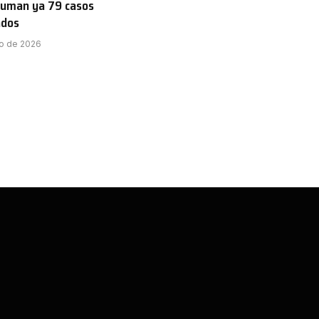
 suman ya 79 casos
ados
o de 2026