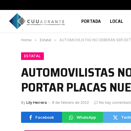
PORTADA
LOCAL
Home
»
Estatal
»
AUTOMOVILISTAS NO DEBERÁN SER DET
ESTATAL
AUTOMOVILISTAS NO
PORTAR PLACAS NU
By
Lily Herrera
8 de febrero de 2022
No hay comentari
Facebook
WhatsApp
Twitt