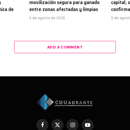
s
movilización segura para ganado
capital,
nica de
entre zonas afectadas y limpias
confirm
5 de agosto de 2026
5 de agost
ADD A COMMENT
Facebook
X
Instagram
YouTube