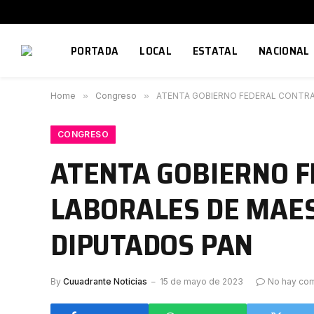
PORTADA
LOCAL
ESTATAL
NACIONAL
Home
»
Congreso
»
ATENTA GOBIERNO FEDERAL CONTRA
CONGRESO
ATENTA GOBIERNO F
LABORALES DE MAES
DIPUTADOS PAN
By
Cuuadrante Noticias
15 de mayo de 2023
No hay com