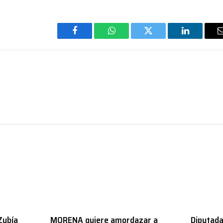
Facebook
WhatsApp
Twitter
LinkedIn
Zubía
MORENA quiere amordazar a
Diputada