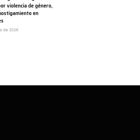
por violencia de género,
hostigamiento en
es
to de 2026