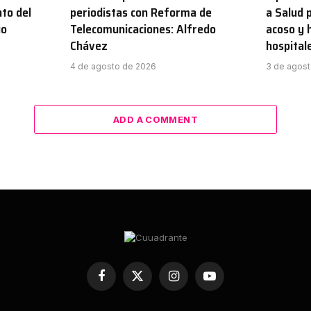
to del
periodistas con Reforma de
a Salud 
go
Telecomunicaciones: Alfredo
acoso y 
Chávez
hospital
4 de agosto de 2026
3 de agos
ADD A COMMENT
Facebook
X
Instagram
YouTube
(Twitter)