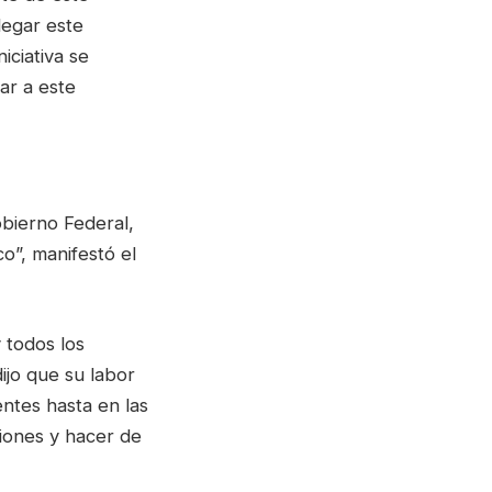
legar este
iciativa se
ar a este
obierno Federal,
o”, manifestó el
 todos los
ijo que su labor
entes hasta en las
iones y hacer de