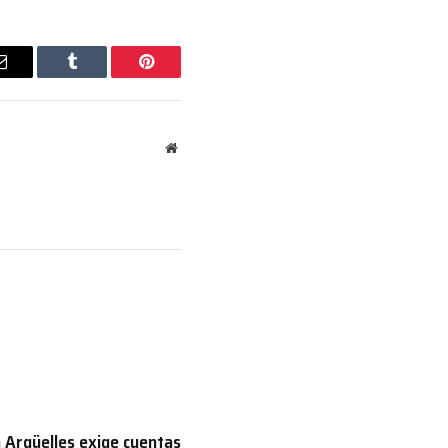
Email
Tumblr
Pinterest
Website
 Argüelles exige cuentas