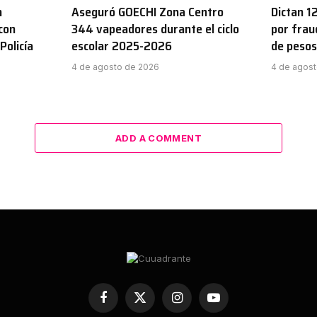
n
Aseguró GOECHI Zona Centro
Dictan 1
con
344 vapeadores durante el ciclo
por frau
Policía
escolar 2025-2026
de pesos
4 de agosto de 2026
4 de agos
ADD A COMMENT
Facebook
X
Instagram
YouTube
(Twitter)