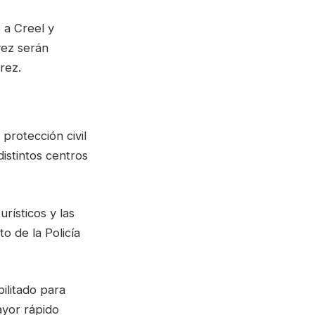
 a Creel y
vez serán
rez.
protección civil
istintos centros
rísticos y las
o de la Policía
ilitado para
ayor rápido