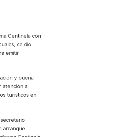
rma Centinela con
uales, se dio
a emitir
inación y buena
r atención a
os turísticos en
secretario
n arranque
aforma Centinela.