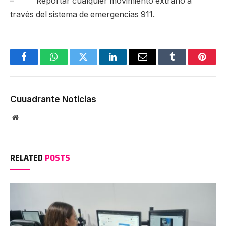
– Reportar cualquier movimiento extraño a
través del sistema de emergencias 911.
Facebook
WhatsApp
Twitter
LinkedIn
Email
Tumblr
Pinter
Cuuadrante Noticias
Website
RELATED
POSTS