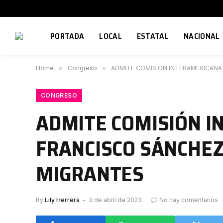
PORTADA
LOCAL
ESTATAL
NACIONAL
Home
»
Congreso
»
ADMITE COMISIÓN INTERAMERICAN
CONGRESO
ADMITE COMISIÓN 
FRANCISCO SÁNCHEZ
MIGRANTES
By
Lily Herrera
3 de abril de 2023
No hay comentarios