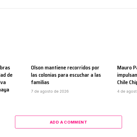
obras
Olson mantiene recorridos por
Mauro Pa
dad de
las colonias para escuchar a las
impulsan
iva
familias
Chile Ch
maya
7 de agosto de 2026
4 de agos
ADD A COMMENT